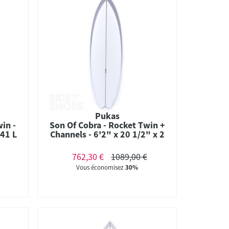
Pukas
in -
Son Of Cobra - Rocket Twin +
 41 L
Channels - 6'2" x 20 1/2" x 2
7
3/4" - 37.4 L - Twin - Futures
#611
762,30 €
1089,00 €
Vous économisez
30%