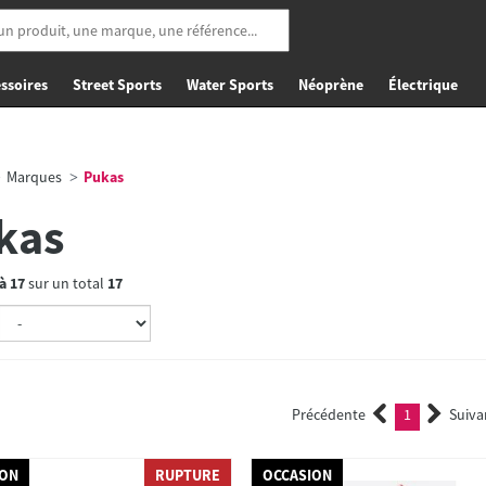
ssoires
Street Sports
Water Sports
Néoprène
Électrique
Marques
Pukas
kas
à
17
sur un total
17
Précédente
1
Suiva
(current)
ION
RUPTURE
OCCASION