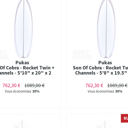
Pukas
Pukas
Of Cobra - Rocket Twin +
Son Of Cobra - Rocket T
nnels - 5'10" x 20" x 2
Channels - 5'8" x 19.5"
 - 31.3 L - Twin - Futures
3/8" - 29.1 L - Twin - Fu
#597
762,30 €
1089,00 €
762,30 €
1089,00 €
Vous économisez
30%
Vous économisez
30%
R