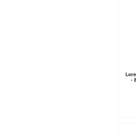
Lore
- 
52