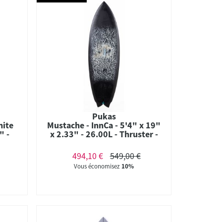
Pukas
hite
Mustache - InnCa - 5'4" x 19"
" -
x 2.33" - 26.00L - Thruster -
tures
FCS II
494,10 €
549,00 €
Vous économisez
10%