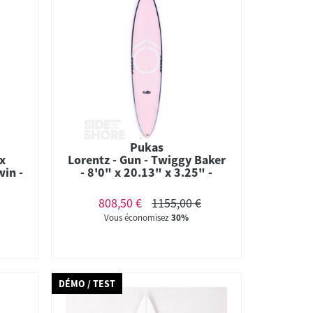
Pukas
 x
Lorentz - Gun - Twiggy Baker
win -
- 8'0" x 20.13" x 3.25" -
52/53 L - Futures - Combo
#187
808,50 €
1155,00 €
Vous économisez
30%
DÉMO / TEST