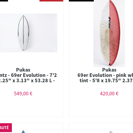
Pukas
Pukas
ntz - 69er Evolution - 7'2
69er Evolution - pink w
2.25" x 3.13" x 53.28 L -
tint - 5'8 x 19.75" 2.37
Combo - FCS II
29.2 L - 2 + 1 Us Box Fu
549,00 €
420,00 €
AUTÉ