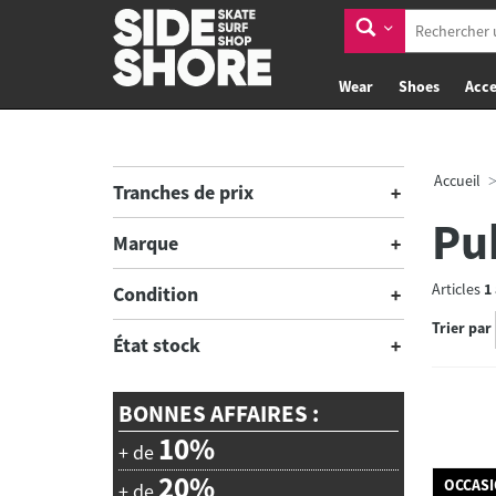
Wear
Shoes
Acce
Accueil
Tranches de prix
Pu
Marque
Articles
1
Condition
Trier par
État stock
BONNES AFFAIRES :
10%
+ de
20%
OCCAS
+ de