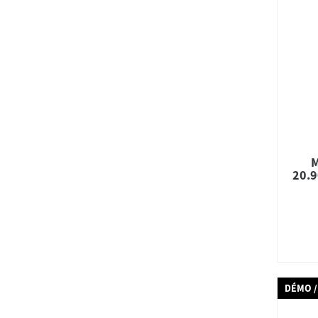
M
20.9
DÉMO /