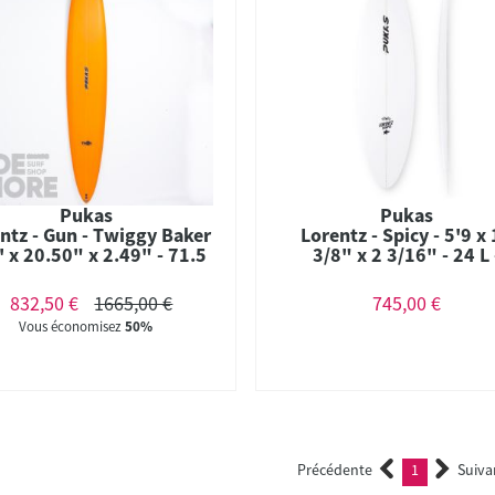
Pukas
Pukas
ntz - Gun - Twiggy Baker
Lorentz - Spicy - 5'9 x
' x 20.50" x 2.49" - 71.5
3/8" x 2 3/16" - 24 L 
L - Futures - Combo
Thruster - Futures
832,50 €
1665,00 €
745,00 €
Vous économisez
50%
Précédente
1
Suiva
(current)