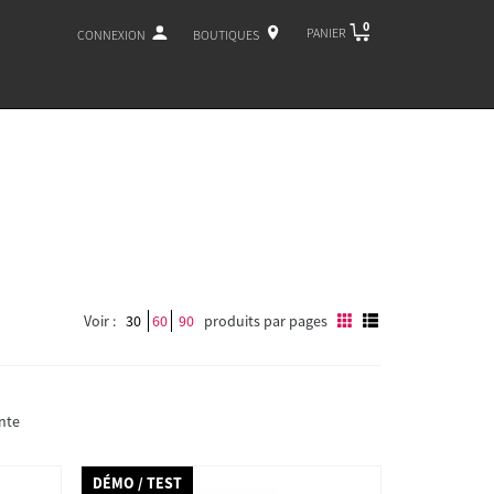
0
PANIER
CONNEXION
BOUTIQUES
Voir :
30
60
90
produits par pages
nte
DÉMO / TEST