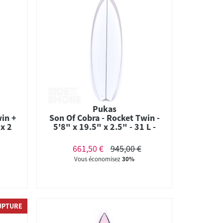
Pukas
win +
Son Of Cobra - Rocket Twin -
 x 2
5'8" x 19.5" x 2.5" - 31 L -
tures
Twin - Futures
661,50 €
945,00 €
Vous économisez
30%
UPTURE