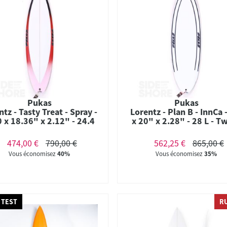
Pukas
Pukas
ntz - Tasty Treat - Spray -
Lorentz - Plan B - InnCa 
0 x 18.36" x 2.12" - 24.4
x 20" x 2.28" - 28 L - Tw
L - Thruster - FCS II
Futures
474,00 €
790,00 €
562,25 €
865,00 €
Vous économisez
40%
Vous économisez
35%
 TEST
R