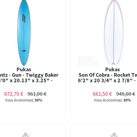
Pukas
Pukas
ntz - Gun - Twiggy Baker
Son Of Cobra - Rocket Tw
8'0" x 20.13" x 3.25" -
6'2" x 20 3/4" x 2 7/8" -
/53 L - Futures - Combo
- Twin - Futures #54
672,70 €
961,00 €
661,50 €
945,00 €
Vous économisez
30%
Vous économisez
30%