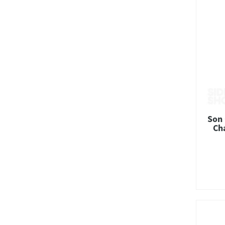
Son 
Cha
1/2"