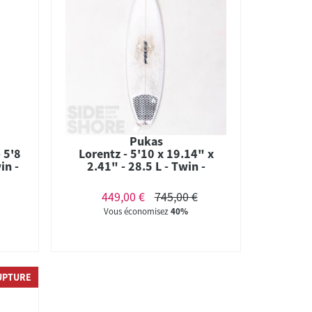
Pukas
- 5'8
Lorentz - 5'10 x 19.14" x
in -
2.41" - 28.5 L - Twin -
Futures
449,00 €
745,00 €
Vous économisez
40%
UPTURE