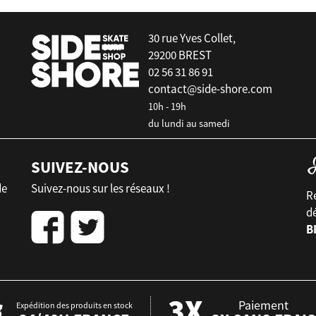
30 rue Yves Collet,
29200 BREST
02 56 31 86 91
contact@side-shore.com
10h - 19h
du lundi au samedi
SUIVEZ-NOUS
de
Suivez-nous sur les réseaux !
Re
d
B
Paiement
Expédition des produits en stock