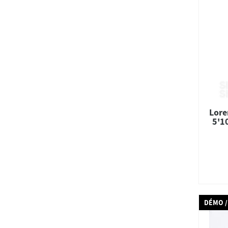
Lore
5'1
DÉMO /