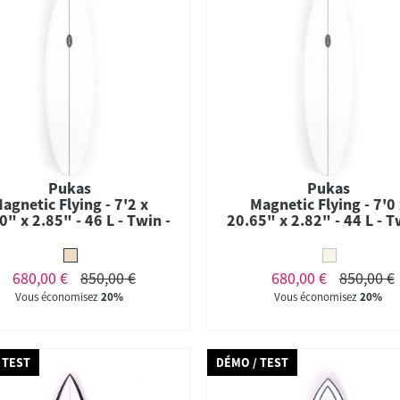
Pukas
Pukas
agnetic Flying - 7'2 x
Magnetic Flying - 7'0
0" x 2.85" - 46 L - Twin -
20.65" x 2.82" - 44 L - T
FCS II
FCS II
680,00 €
850,00 €
680,00 €
850,00 €
Vous économisez
20%
Vous économisez
20%
 TEST
DÉMO / TEST