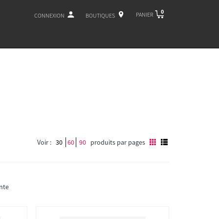
0
PANIER
CONNEXION
BOUTIQUES
Voir :
30
60
90
produits par pages
nte