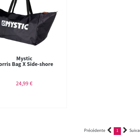
Mystic
orris Bag X Side-shore
24,99 €
Précédente
1
Suiva
(current)