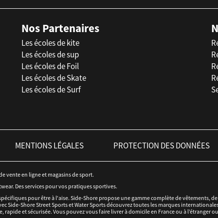
Nos Partenaires
N
Les écoles de kite
R
Les écoles de sup
R
Les écoles de Foil
Ré
Les écoles de Skate
R
Les écoles de Surf
Se
MENTIONS LÉGALES
PROTECTION DES DONNÉES
 de vente en ligne et magasins de sport.
twear. Des services pour vos pratiques sportives.
spécifiques pour être à l'aise. Side-Shore propose une gamme complète de vêtements, de c
ec Side-Shore Street Sports et Water Sports découvrez toutes les marques internationales 
e, rapide et sécurisée. Vous pouvez vous faire livrer à domicile en France ou à l’étranger o