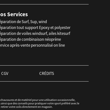
os Services
éparation de Surf, Sup, wind
éparation tout support Epoxy et polyester
paration de voiles windsurf, ailes kitesurf
éparation de combinaison néoprène
rvice après-vente personnalisé on line
CGV
CRÉDITS
haussures et de matériel pour une utilisation occasionnelle,
ainsi que des conseils pour pratiquer votre sport préféré avec le
u retirer votre colis directement en magasin.