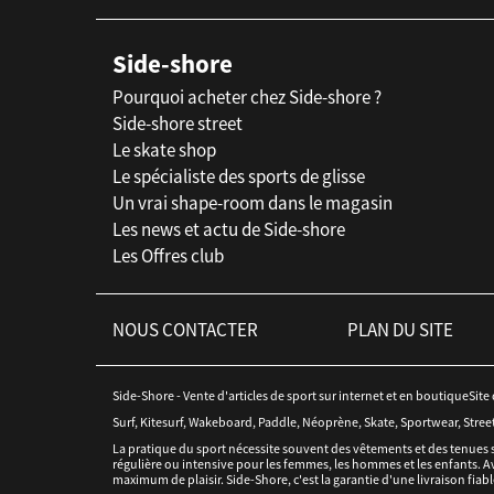
Side-shore
Pourquoi acheter chez Side-shore ?
Side-shore street
Le skate shop
Le spécialiste des sports de glisse
Un vrai shape-room dans le magasin
Les news et actu de Side-shore
Les Offres club
NOUS CONTACTER
PLAN DU SITE
Side-Shore - Vente d'articles de sport sur internet et en boutiqueSite
Surf, Kitesurf, Wakeboard, Paddle, Néoprène, Skate, Sportwear, Stree
La pratique du sport nécessite souvent des vêtements et des tenues 
régulière ou intensive pour les femmes, les hommes et les enfants. Av
maximum de plaisir. Side-Shore, c'est la garantie d'une livraison fiabl