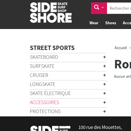
Wear
Shoes
Acce
STREET SPORTS
Accueil
SKATEBOARD
Ro
SURFSKATE
CRUISER
Aucun art
LONGSKATE
SKATE ÉLECTRIQUE
ACCESSOIRES
PROTECTIONS
100 rue des Mouettes,