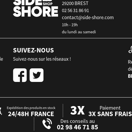
29200 BREST
02 56 31 86 91
contact@side-shore.com
10h - 19h
du lundi au samedi
SUIVEZ-NOUS
de
Suivez-nous sur les réseaux !
Re
d
B
Paiement
Expédition des produits en stock
24/48H FRANCE
3X SANS FRAIS
Des conseils au
02 98 46 71 85