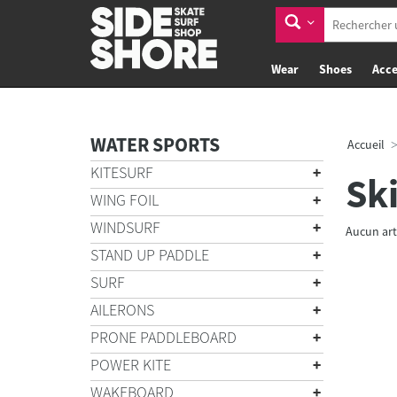
Wear
Shoes
Acce
WATER SPORTS
Accueil
KITESURF
Sk
WING FOIL
WINDSURF
Aucun art
STAND UP PADDLE
SURF
AILERONS
PRONE PADDLEBOARD
POWER KITE
WAKEBOARD