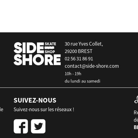
30 rue Yves Collet,
29200 BREST
02 56 31 86 91
contact@side-shore.com
10h - 19h
du lundi au samedi
SUIVEZ-NOUS
de
Suivez-nous sur les réseaux !
Re
d
B