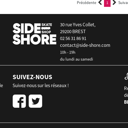
Précédente
1
Suiva
(current)
30 rue Yves Collet,
29200 BREST
02 56 31 86 91
contact@side-shore.com
10h - 19h
du lundi au samedi
SUIVEZ-NOUS
de
Suivez-nous sur les réseaux !
Re
d
B