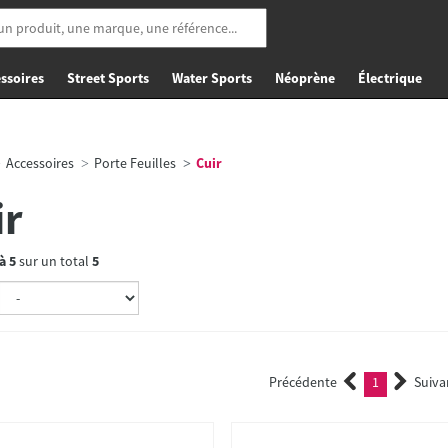
ssoires
Street Sports
Water Sports
Néoprène
Électrique
Accessoires
Porte Feuilles
Cuir
ir
à
5
sur un total
5
Précédente
1
Suiva
(current)