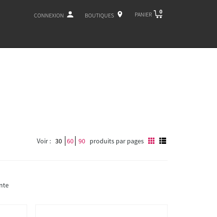
0
PANIER
CONNEXION
BOUTIQUES
Voir :
30
60
90
produits par pages
nte