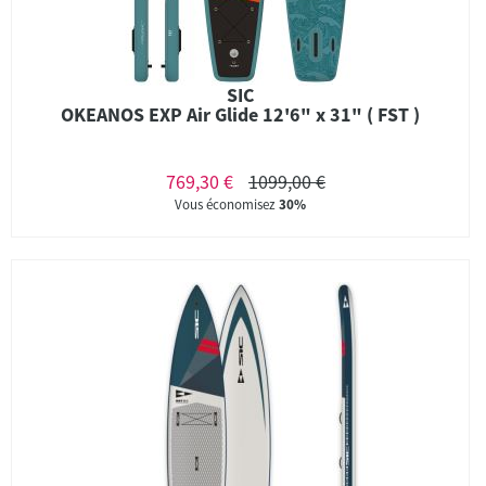
SIC
OKEANOS EXP Air Glide 12'6" x 31" ( FST )
769,30 €
1099,00 €
Vous économisez
30%