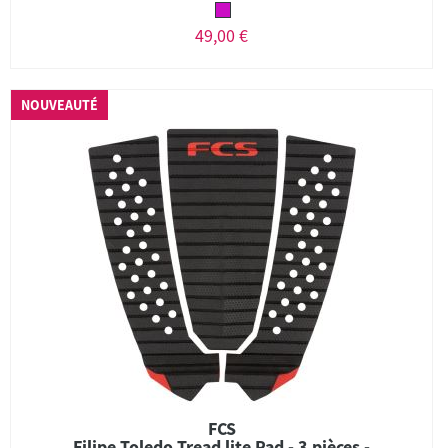
49,00 €
NOUVEAUTÉ
FCS
Filipe Toledo Tread lite Pad - 3 pièces -