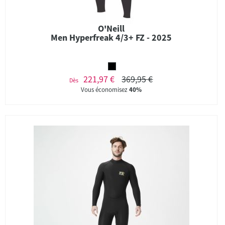
O'Neill
Men Hyperfreak 4/3+ FZ - 2025
221,97 €
369,95 €
Dès
Vous économisez
40%