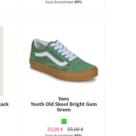
Vous économisez
40%
Vans
lack
Youth Old Skool Bright Gum
Green
33,00 €
55,00 €
Vous économisez
40%