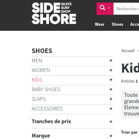
Wear
Shoes
Acce
SHOES
Accueil
MEN
Ki
WOMEN
KIDS
Articles
1
BABY SHOES
Toute 
SLAPS
grande
Elemen
ACCESSOIRES
trouve
Tranches de prix
Trier par
Marque