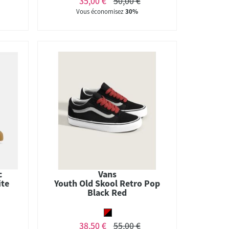
35,00 €
50,00 €
Vous économisez
30%
c
Vans
ite
Youth Old Skool Retro Pop
Black Red
38,50 €
55,00 €