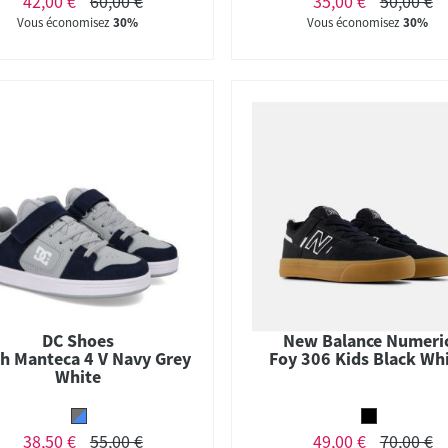
42,00 €
60,00 €
35,00 €
50,00 €
Vous économisez
30%
Vous économisez
30%
DC Shoes
New Balance Numeri
h Manteca 4 V Navy Grey
Foy 306 Kids Black Wh
White
38,50 €
55,00 €
49,00 €
70,00 €