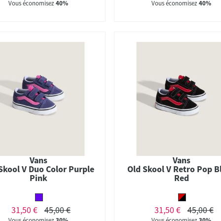
Vous économisez
40%
Vous économisez
40%
Vans
Vans
Skool V Duo Color Purple
Old Skool V Retro Pop B
Pink
Red
31,50 €
45,00 €
31,50 €
45,00 €
Vous économisez
30%
Vous économisez
30%