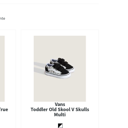
nte
Vans
True
Toddler Old Skool V Skulls
Multi