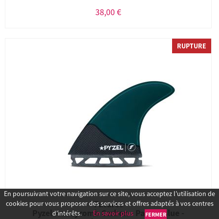
38,00 €
RUPTURE
En poursuivant votre navigation sur ce site, vous acceptez l’utilisation de
Futures
cookies pour vous proposer des services et offres adaptés à vos centres
Pyzel Honeycomb Carbon - Pacific Blue -
d’intérêts.
En savoir plus
FERMER