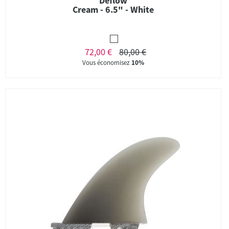
Deflow
Cream - 6.5" - White
72,00 €
80,00 €
Vous économisez
10%