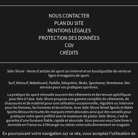
NOUS CONTACTER
PLAN DU SITE
MENTIONS LÉGALES
PROTECTION DES DONNÉES
CGV
CRÉDITS
Side-Shore - Vente d'articles de sport sur internet et en boutiqueSite de vente en
ligne et magasins de sport.
Surf, Kitesurf, Wakeboard, Paddle, Néoprène, Skate, Sportwear, Streetwear. Des
services pour vos pratiques sportives.
La pratique du sport nécessite souvent des vêtements et des tenues spécifiques
pour être à l'aise. Side-Shore propose une gamme complète de vêtements, de
chaussures et de matériel pour une utilisation occasionnelle, régulière ou intensive
pour les femmes, les hommes et les enfants. Avec Side-Shore Street Sports et Water
Sports découvrez toutes les marques internationales ainsi que des conseils pour
pratiquer votre sport préféré avec le maximum de plaisir. Side-Shore, c'est la
garantie d'une livraison fiable, rapide et sécurisée. Vous pouvez vous faire livrer à
domicile en France ou à l’étranger ou retirer votre colis directement en magasin.
©Side-Shore 2016 - Magasins de sports - Tous droits réservés - Réalisation :
iD3i
x
En poursuivant votre navigation sur ce site, vous acceptez l’utilisation de
Tan-Ki