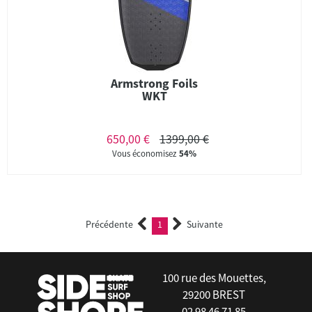
Armstrong Foils
WKT
650,00 €
1399,00 €
Vous économisez
54%
Précédente
1
Suivante
(current)
100 rue des Mouettes,
29200 BREST
02 98 46 71 85