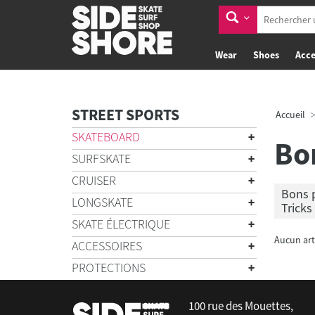
Wear
Shoes
Acce
STREET SPORTS
Accueil
SKATEBOARD
Bo
SURFSKATE
CRUISER
Bons p
LONGSKATE
Tricks
SKATE ÉLECTRIQUE
Aucun art
ACCESSOIRES
PROTECTIONS
100 rue des Mouettes,