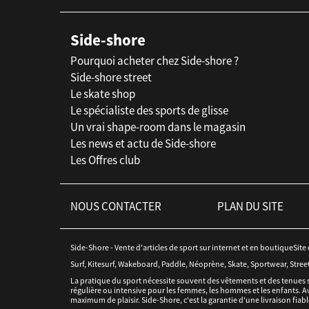
Side-shore
Pourquoi acheter chez Side-shore ?
Side-shore street
Le skate shop
Le spécialiste des sports de glisse
Un vrai shape-room dans le magasin
Les news et actu de Side-shore
Les Offres club
NOUS CONTACTER
PLAN DU SITE
Side-Shore - Vente d'articles de sport sur internet et en boutiqueSite
Surf, Kitesurf, Wakeboard, Paddle, Néoprène, Skate, Sportwear, Stree
La pratique du sport nécessite souvent des vêtements et des tenues 
régulière ou intensive pour les femmes, les hommes et les enfants. Av
maximum de plaisir. Side-Shore, c'est la garantie d'une livraison fiabl