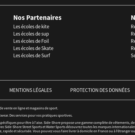
Nos Partenaires
N
Les écoles de kite
R
Les écoles de sup
R
Les écoles de Foil
Ré
Les écoles de Skate
R
Les écoles de Surf
Se
MENTIONS LÉGALES
PROTECTION DES DONNÉES
 de vente en ligne et magasins de sport.
twear. Des services pour vos pratiques sportives.
spécifiques pour être à l'aise. Side-Shore propose une gamme complète de vêtements, de c
ec Side-Shore Street Sports et Water Sports découvrez toutes les marques internationales 
e, rapide et sécurisée. Vous pouvez vous faire livrer à domicile en France ou à l’étranger o