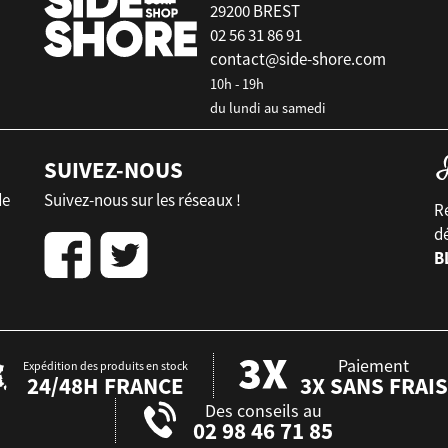
29200 BREST
02 56 31 86 91
contact@side-shore.com
10h - 19h
du lundi au samedi
SUIVEZ-NOUS
de
Suivez-nous sur les réseaux !
Re
d
B
Paiement
Expédition des produits en stock
24/48H FRANCE
3X SANS FRAIS
Des conseils au
02 98 46 71 85