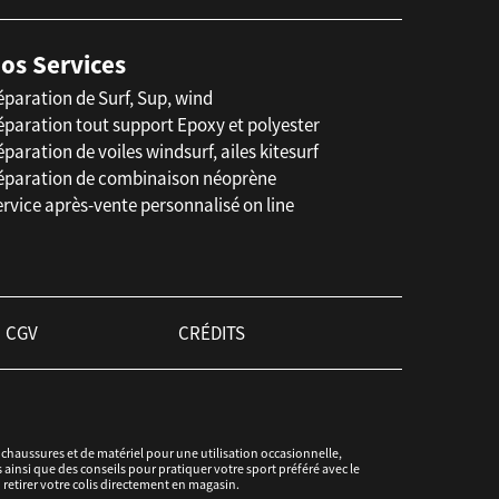
os Services
éparation de Surf, Sup, wind
éparation tout support Epoxy et polyester
paration de voiles windsurf, ailes kitesurf
éparation de combinaison néoprène
rvice après-vente personnalisé on line
CGV
CRÉDITS
haussures et de matériel pour une utilisation occasionnelle,
ainsi que des conseils pour pratiquer votre sport préféré avec le
u retirer votre colis directement en magasin.