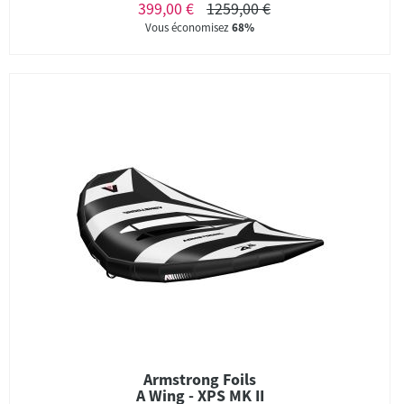
399,00 €
1259,00 €
Vous économisez
68%
Armstrong Foils
A Wing - XPS MK II