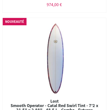
974,00 €
NOUVEAUTÉ
Lost
Smooth Operator - Catal Red Swirl Tint - 7'2 x
21.5" x 2.88" - 48.5 L - Combo - Futures