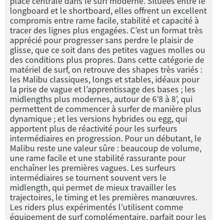
place centrale dans le surf moderne. Situées entre le
longboard et le shortboard, elles offrent un excellent
compromis entre rame facile, stabilité et capacité à
tracer des lignes plus engagées. C’est un format très
apprécié pour progresser sans perdre le plaisir de
glisse, que ce soit dans des petites vagues molles ou
des conditions plus propres. Dans cette catégorie de
matériel de surf, on retrouve des shapes très variés :
les Malibu classiques, longs et stables, idéaux pour
la prise de vague et l’apprentissage des bases ; les
midlengths plus modernes, autour de 6’8 à 8’, qui
permettent de commencer à surfer de manière plus
dynamique ; et les versions hybrides ou egg, qui
apportent plus de réactivité pour les surfeurs
intermédiaires en progression. Pour un débutant, le
Malibu reste une valeur sûre : beaucoup de volume,
une rame facile et une stabilité rassurante pour
enchaîner les premières vagues. Les surfeurs
intermédiaires se tournent souvent vers le
midlength, qui permet de mieux travailler les
trajectoires, le timing et les premières manœuvres.
Les riders plus expérimentés l’utilisent comme
équipement de surf complémentaire, parfait pour les