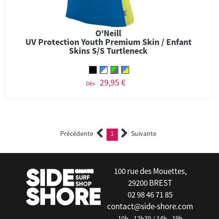
O'Neill
UV Protection Youth Premium Skin / Enfant
Skins S/S Turtleneck
29,95 €
Dès
Précédente
1
Suivante
(current)
100 rue des Mouettes,
29200 BREST
02 98 46 71 85
contact@side-shore.com
10h - 12h30 / 14h - 19h