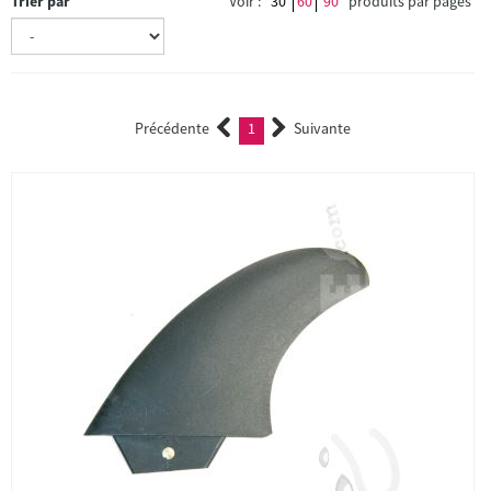
Trier par
Voir :
30
60
90
produits par pages
Précédente
1
Suivante
(current)