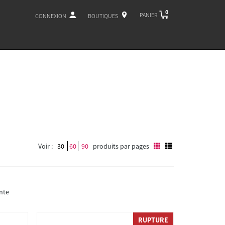
0
PANIER
CONNEXION
BOUTIQUES
Voir :
30
60
90
produits par pages
nte
RUPTURE