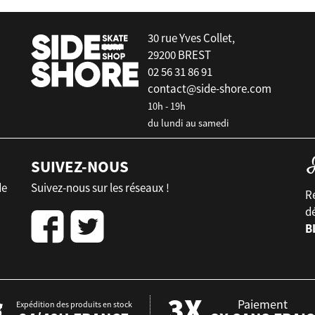
30 rue Yves Collet,
29200 BREST
02 56 31 86 91
contact@side-shore.com
10h - 19h
du lundi au samedi
SUIVEZ-NOUS
de
Suivez-nous sur les réseaux !
Re
d
B
Paiement
Expédition des produits en stock