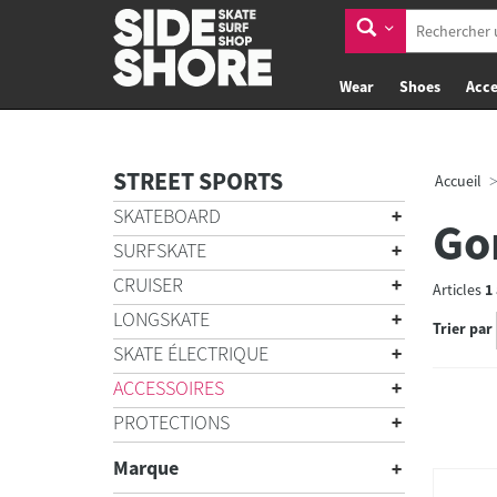
Wear
Shoes
Acce
STREET SPORTS
Accueil
SKATEBOARD
Go
SURFSKATE
CRUISER
Articles
1
LONGSKATE
Trier par
SKATE ÉLECTRIQUE
ACCESSOIRES
PROTECTIONS
Marque