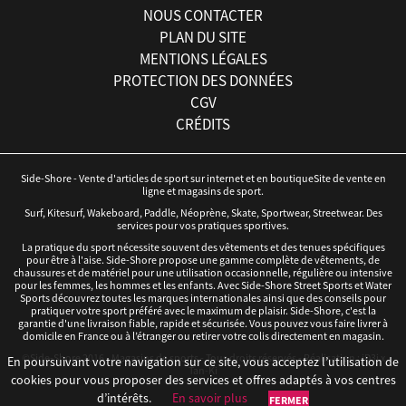
NOUS CONTACTER
PLAN DU SITE
MENTIONS LÉGALES
PROTECTION DES DONNÉES
CGV
CRÉDITS
Side-Shore - Vente d'articles de sport sur internet et en boutiqueSite de vente en
ligne et magasins de sport.
Surf, Kitesurf, Wakeboard, Paddle, Néoprène, Skate, Sportwear, Streetwear. Des
services pour vos pratiques sportives.
La pratique du sport nécessite souvent des vêtements et des tenues spécifiques
pour être à l'aise. Side-Shore propose une gamme complète de vêtements, de
chaussures et de matériel pour une utilisation occasionnelle, régulière ou intensive
pour les femmes, les hommes et les enfants. Avec Side-Shore Street Sports et Water
Sports découvrez toutes les marques internationales ainsi que des conseils pour
pratiquer votre sport préféré avec le maximum de plaisir. Side-Shore, c'est la
garantie d'une livraison fiable, rapide et sécurisée. Vous pouvez vous faire livrer à
domicile en France ou à l’étranger ou retirer votre colis directement en magasin.
©Side-Shore 2016 - Magasins de sports - Tous droits réservés - Réalisation :
iD3i
x
En poursuivant votre navigation sur ce site, vous acceptez l’utilisation de
Tan-Ki
cookies pour vous proposer des services et offres adaptés à vos centres
d’intérêts.
En savoir plus
FERMER