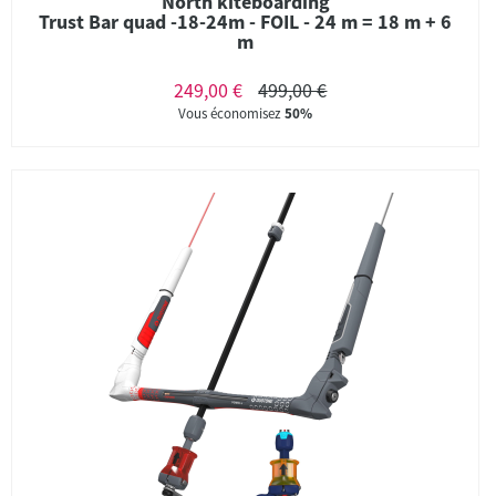
North kiteboarding
Trust Bar quad -18-24m - FOIL - 24 m = 18 m + 6
m
249,00 €
499,00 €
Vous économisez
50%