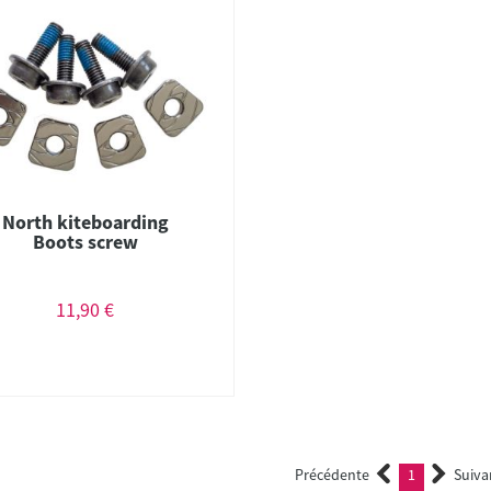
North kiteboarding
Boots screw
11,90 €
Précédente
1
Suiva
(current)