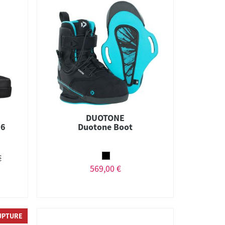
DUOTONE
26
Duotone Boot
€
569,00 €
UPTURE