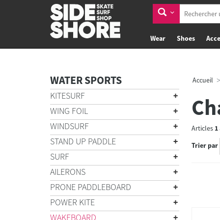
Wear
Shoes
Acce
WATER SPORTS
Accueil
KITESURF
Ch
WING FOIL
WINDSURF
Articles
1
STAND UP PADDLE
Trier par
SURF
AILERONS
PRONE PADDLEBOARD
POWER KITE
WAKEBOARD