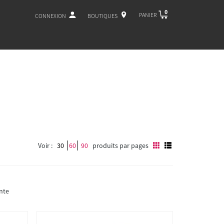
0
PANIER
CONNEXION
BOUTIQUES
Voir :
30
60
90
produits par pages
nte