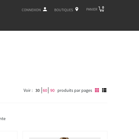
0
PANIER
CONNEXION
BOUTIQUES
Voir :
30
60
90
produits par pages
nte