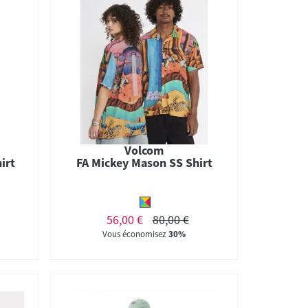
Volcom
irt
FA Mickey Mason SS Shirt
56,00 €
80,00 €
Vous économisez
30%