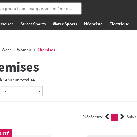
ssoires
Street Sports
Water Sports
Néoprène
Électrique
Wear
Women
Chemises
emises
à
14
sur un total
14
Précédente
1
Suiva
(current)
AUTÉ