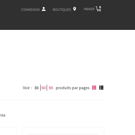
0
PANIER
CONNEXION
BOUTIQUES
Voir :
30
60
90
produits par pages
nte