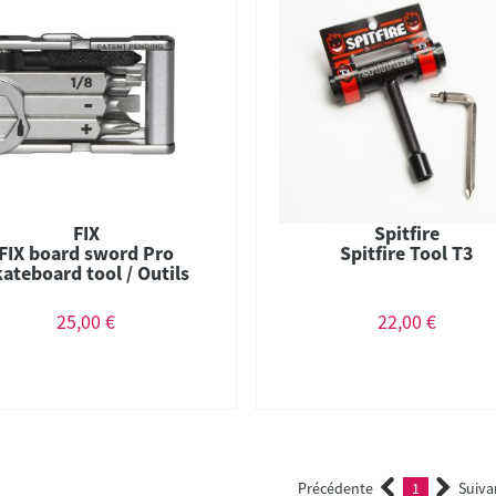
FIX
Spitfire
FIX board sword Pro
Spitfire Tool T3
kateboard tool / Outils
multifonction
25,00 €
22,00 €
Précédente
1
Suiva
(current)