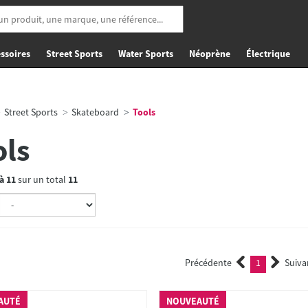
ssoires
Street Sports
Water Sports
Néoprène
Électrique
Street Sports
Skateboard
Tools
ols
à
11
sur un total
11
Précédente
1
Suiva
(current)
AUTÉ
NOUVEAUTÉ