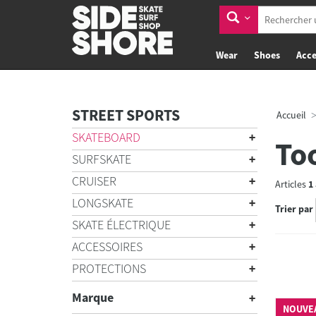
Wear
Shoes
Acce
STREET SPORTS
Accueil
SKATEBOARD
To
SURFSKATE
CRUISER
Articles
1
LONGSKATE
Trier par
SKATE ÉLECTRIQUE
ACCESSOIRES
PROTECTIONS
Marque
NOUVE