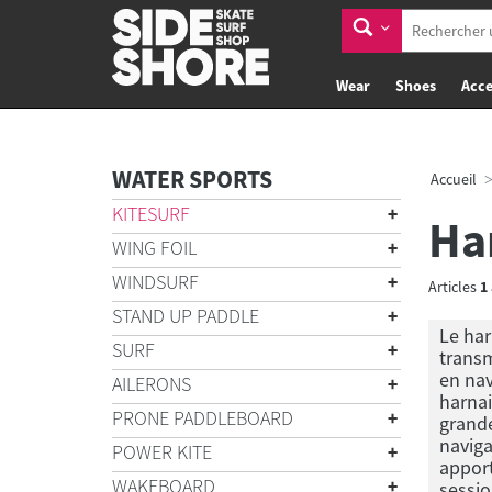
Wear
Shoes
Acce
WATER SPORTS
Accueil
KITESURF
Ha
WING FOIL
WINDSURF
Articles
1
STAND UP PADDLE
Le har
SURF
transm
en nav
AILERONS
harnai
PRONE PADDLEBOARD
grande
naviga
POWER KITE
apport
WAKEBOARD
sessio