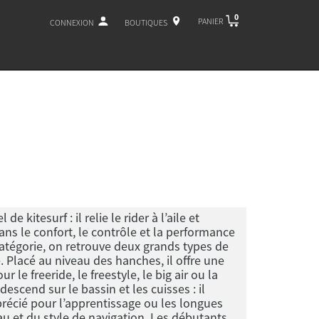
0
PANIER
CONNEXION
BOUTIQUES
kitesurf : il relie le rider à l’aile et
ns le confort, le contrôle et la performance
 catégorie, on retrouve deux grands types de
e. Placé au niveau des hanches, il offre une
le freeride, le freestyle, le big air ou la
escend sur le bassin et les cuisses : il
précié pour l’apprentissage ou les longues
u et du style de navigation. Les débutants