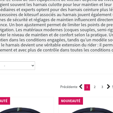
égient souvent les harnais culotte pour leur maintien et leur 
édiaires et experts optent pour des harnais ceinture plus l
cessoires de kitesurf associés au harnais jouent également u
es de sécurité et réglages de maintien influencent directem
nce. Un bon ajustement permet de limiter les points de pres
igation. Les matériaux modernes (coques souples, semi-rigi
ter le niveau de maintien et de confort selon la pratique. U
tien dans les conditions engagées, tandis qu’un modèle soupl
, le harnais devient une véritable extension du rider : il pe
cement et avec plus de contrôle dans toutes les conditions 
Précédente
1
2
3
(current)
2
3
AUTÉ
NOUVEAUTÉ