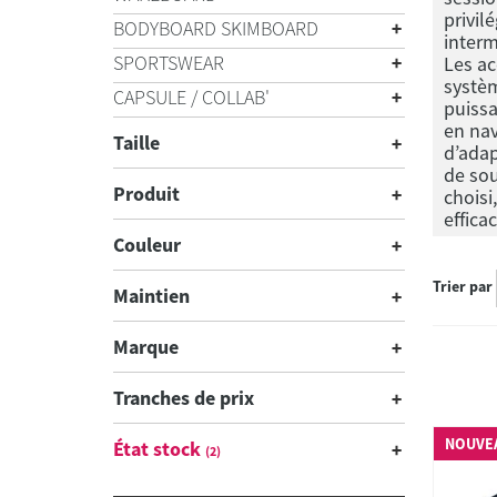
privil
BODYBOARD SKIMBOARD
interm
SPORTSWEAR
Les ac
systèm
CAPSULE / COLLAB'
puissa
en nav
Taille
d’adap
de sou
Produit
choisi
effica
Couleur
Trier par
Maintien
Marque
Tranches de prix
NOUVE
État stock
(2)