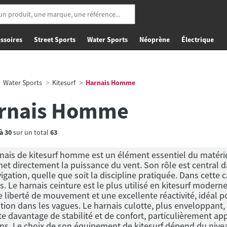
ssoires
Street Sports
Water Sports
Néoprène
Électrique
Water Sports
Kitesurf
Harnais Homme
rnais Homme
à
30
sur un total
63
nais de kitesurf homme est un élément essentiel du matériel de 
et directement la puissance du vent. Son rôle est central da
igation, quelle que soit la discipline pratiquée. Dans cette
s. Le harnais ceinture est le plus utilisé en kitesurf modern
 liberté de mouvement et une excellente réactivité, idéal pour 
tion dans les vagues. Le harnais culotte, plus enveloppant, d
e davantage de stabilité et de confort, particulièrement ap
ns. Le choix de son équipement de kitesurf dépend du nivea