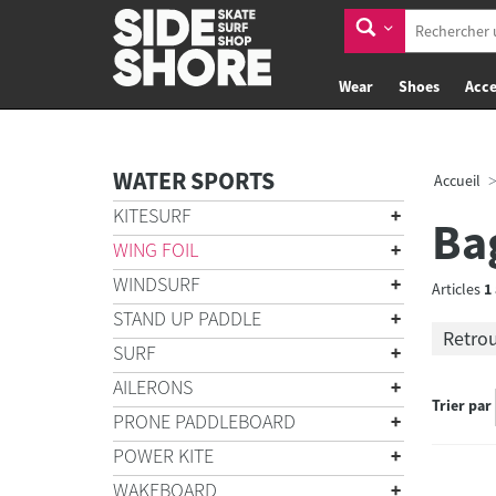
Wear
Shoes
Acce
WATER SPORTS
Accueil
KITESURF
Ba
WING FOIL
WINDSURF
Articles
1
STAND UP PADDLE
Retrou
SURF
AILERONS
Trier par
PRONE PADDLEBOARD
POWER KITE
WAKEBOARD