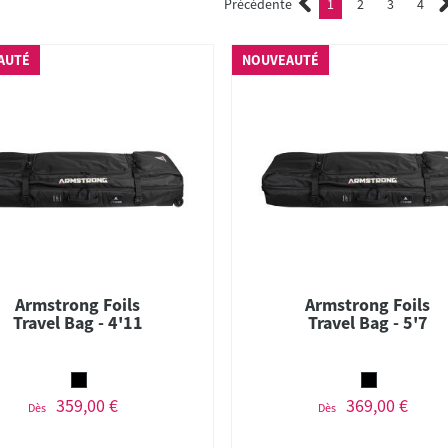
Précédente
1
2
3
4
(current)
2
3
4
AUTÉ
NOUVEAUTÉ
Armstrong Foils
Armstrong Foils
Travel Bag - 4'11
Travel Bag - 5'7
359,00 €
369,00 €
Dès
Dès