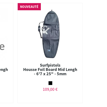
NOUVEAUTÉ
Surfpistols
engh
Housse Foil Board Mid Lengh
- 6'7 x 25" - 5mm
109,00 €