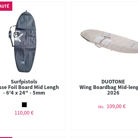
AUTÉ
Surfpistols
DUOTONE
se Foil Board Mid Lengh
Wing Boardbag Mid-leng
- 6'4 x 24" - 5mm
2026
109,00 €
Dès
110,00 €