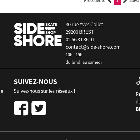
Précédente
1
Suiva
(current)
30 rue Yves Collet,
29200 BREST
02 56 31 86 91
contact@side-shore.com
10h - 19h
du lundi au samedi
SUIVEZ-NOUS
de
Suivez-nous sur les réseaux !
Re
d
B