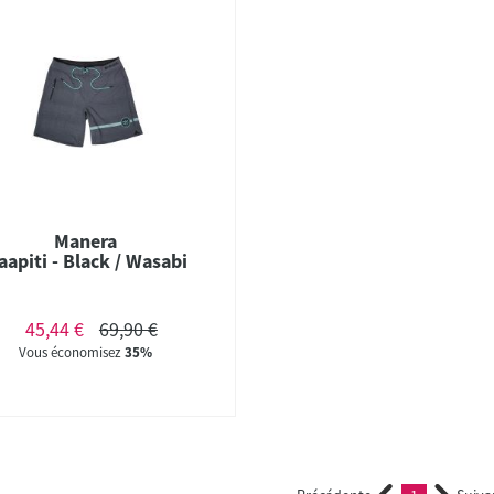
Manera
aapiti - Black / Wasabi
45,44 €
69,90 €
Vous économisez
35%