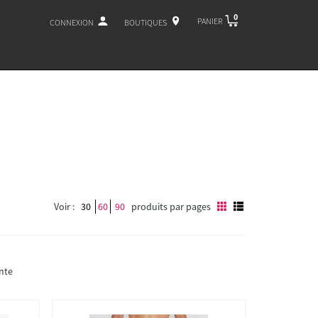
0
PANIER
CONNEXION
BOUTIQUES
Voir :
30
60
90
produits par pages
nte