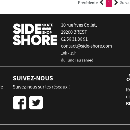
Précédente
1
Suiva
(current)
30 rue Yves Collet,
29200 BREST
02 56 31 86 91
contact@side-shore.com
10h - 19h
du lundi au samedi
SUIVEZ-NOUS
de
Suivez-nous sur les réseaux !
Re
d
B