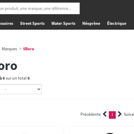
ssoires
Street Sports
Water Sports
Néoprène
Électrique
Marques
5Boro
oro
à
6
sur un total
6
Précédente
1
Suiva
(current)