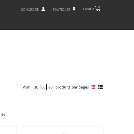
0
PANIER
CONNEXION
BOUTIQUES
Voir :
30
60
90
produits par pages
nte