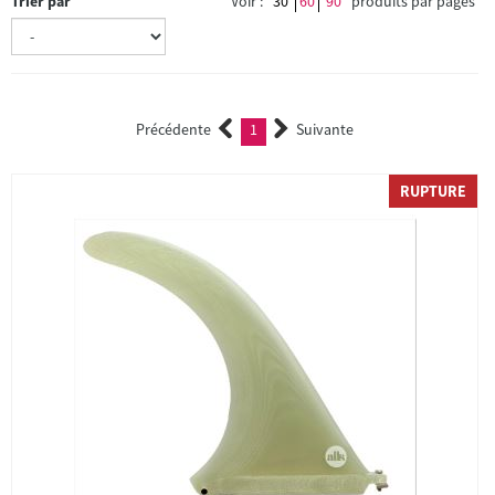
Trier par
Voir :
30
60
90
produits par pages
Précédente
1
Suivante
(current)
RUPTURE