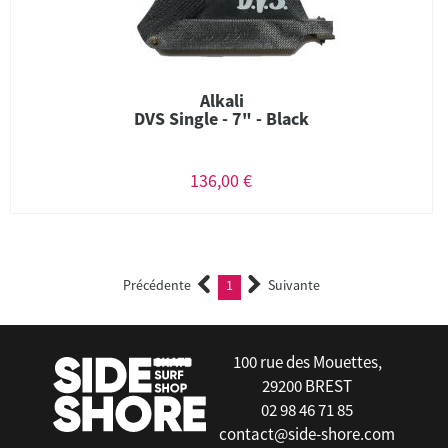
Alkali
DVS Single - 7" - Black
136,00 €
Précédente
1
Suivante
(current)
100 rue des Mouettes,
29200 BREST
02 98 46 71 85
contact@side-shore.com