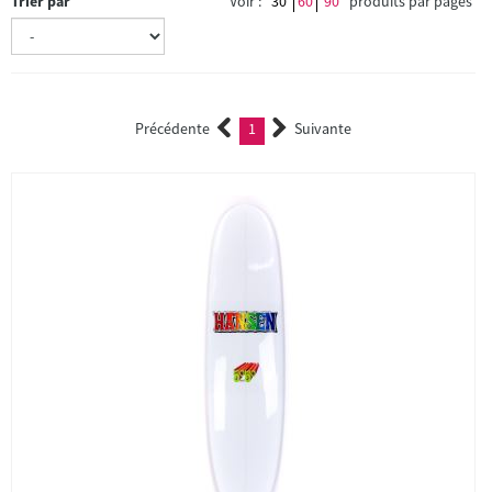
Trier par
Voir :
30
60
90
produits par pages
Précédente
1
Suivante
(current)