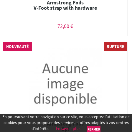
Armstrong Foils
V-Foot strap with hardware
72,00 €
NOUVEAUTÉ
RUPTURE
En poursuivant votre navigation sur ce site, vous acceptez l’utilisation de
cookies pour vous proposer des services et offres adaptés à vos centres
Armstrong Foils
Spi
d’intérêts.
En savoir plus
FERMER