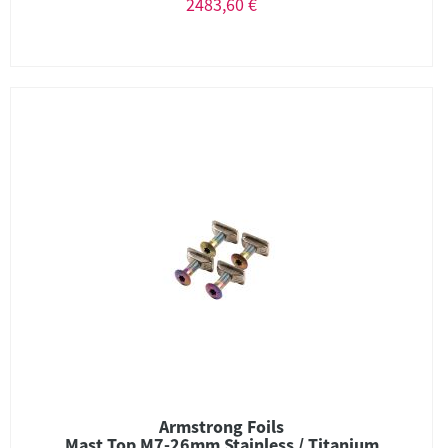
2483,60 €
Armstrong Foils
Mast Top M7-26mm Stainless / Titanium