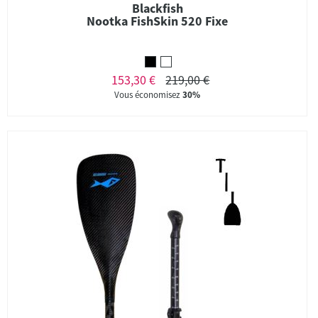
Blackfish
Nootka FishSkin 520 Fixe
153,30 €
219,00 €
Vous économisez
30%