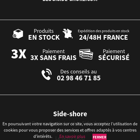
Produits
Expédition des produits en stock
EN STOCK
24/48H FRANCE
Paiement
Paiement
3X SANS FRAIS
SÉCURISÉ
Des conseils au
02 98 46 71 85
Side-shore
Pourquoi acheter chez Side-shore ?
En poursuivant votre navigation sur ce site, vous acceptez l’utilisation de
Side-shore street
cookies pour vous proposer des services et offres adaptés à vos centres
d’intérêts.
En savoir plus
FERMER
Le skate shop