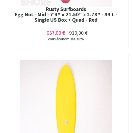
Rusty Surfboards
Egg Not - Mid - 7'4" x 21.50" x 2.78" - 49 L -
Single US Box + Quad - Red
637,00 €
910,00 €
Vous économisez
30%