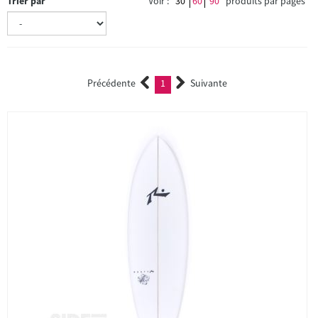
Trier par
Voir :
30
60
90
produits par pages
Précédente
1
Suivante
(current)