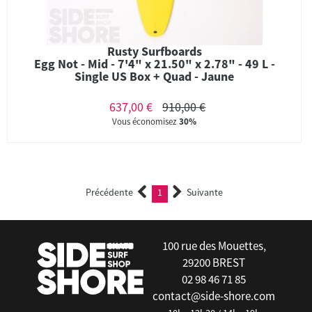
Rusty Surfboards
Egg Not - Mid - 7'4" x 21.50" x 2.78" - 49 L -
Single US Box + Quad - Jaune
637,00 €
910,00 €
Vous économisez
30%
Précédente
1
Suivante
(current)
100 rue des Mouettes,
29200 BREST
02 98 46 71 85
contact@side-shore.com