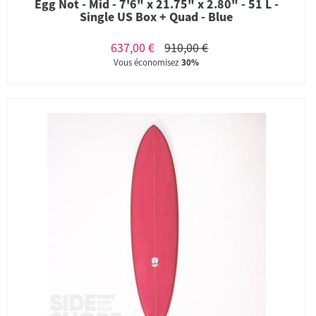
Egg Not - Mid - 7'6" x 21.75" x 2.80" - 51 L -
Single US Box + Quad - Blue
637,00 €
910,00 €
Vous économisez
30%