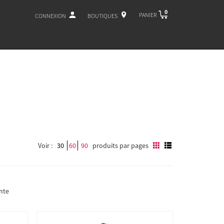
0
PANIER
CONNEXION
BOUTIQUES
Voir :
30
60
90
produits par pages
nte