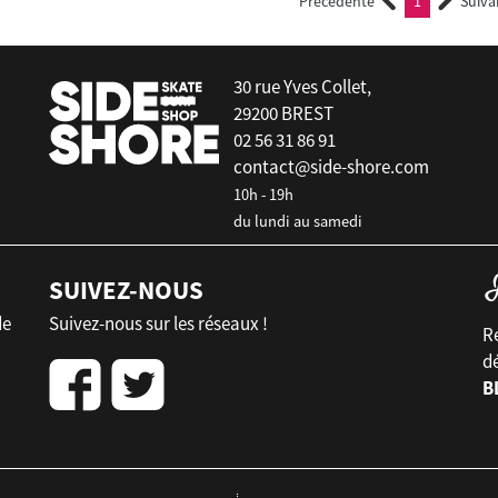
Précédente
1
Suiva
(current)
30 rue Yves Collet,
29200 BREST
02 56 31 86 91
contact@side-shore.com
10h - 19h
du lundi au samedi
SUIVEZ-NOUS
de
Suivez-nous sur les réseaux !
Re
d
B