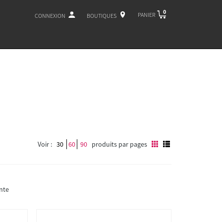
0
PANIER
CONNEXION
BOUTIQUES
Voir :
30
60
90
produits par pages
nte