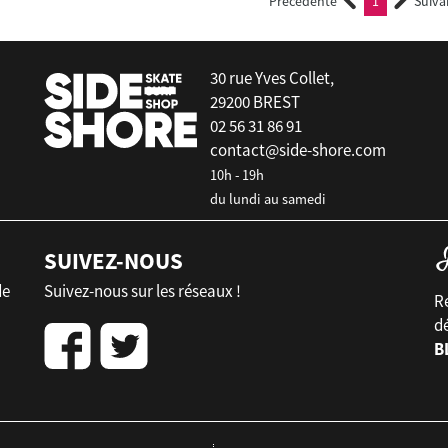
Précédente
1
Suiva
(current)
30 rue Yves Collet,
29200 BREST
02 56 31 86 91
contact@side-shore.com
10h - 19h
du lundi au samedi
SUIVEZ-NOUS
de
Suivez-nous sur les réseaux !
Re
d
B