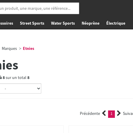
ssoires
Street Sports
Water Sports
Néoprène
Électrique
Marques
Etnies
nies
à
8
sur un total
8
Précédente
1
Suiva
(current)