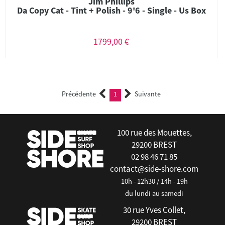
Jim Phillips
Da Copy Cat - Tint + Polish - 9'6 - Single - Us Box
1799,00 €
Précédente
1
Suivante
(current)
100 rue des Mouettes,
29200 BREST
02 98 46 71 85
contact@side-shore.com
10h - 12h30 / 14h - 19h
du lundi au samedi
30 rue Yves Collet,
29200 BREST