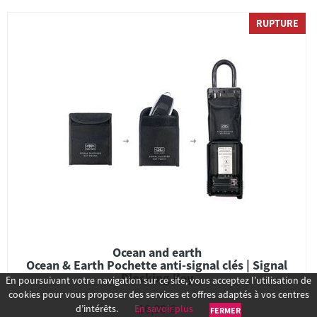
RUPTURE
Ocean and earth
Ocean & Earth Pochette anti-signal clés | Signal
Blocking Key
En poursuivant votre navigation sur ce site, vous acceptez l’utilisation de
cookies pour vous proposer des services et offres adaptés à vos centres
16,00 €
d’intérêts.
En savoir plus
FERMER