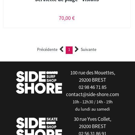
70,00 €
Précédente
1
Suivante
(current)
100 rue des Mouettes,
29200 BREST
02 98 46 71 85
contact@side-shore.com
10h - 12h30 / 14h - 19h
du lundi au samedi
30 rue Yves Collet,
29200 BREST
02 56 31 86 91