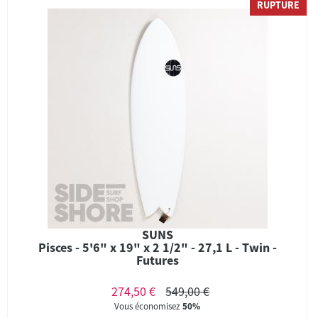
RUPTURE
SUNS
Pisces - 5'6" x 19" x 2 1/2" - 27,1 L - Twin -
Futures
274,50 €
549,00 €
Vous économisez
50%