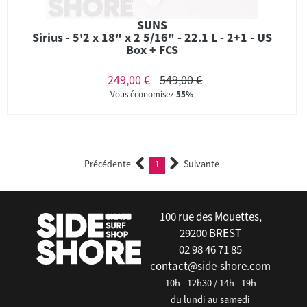
SUNS
Sirius - 5'2 x 18" x 2 5/16" - 22.1 L - 2+1 - US
Box + FCS
249,00 €
549,00 €
Vous économisez
55%
Précédente
1
Suivante
(current)
100 rue des Mouettes,
29200 BREST
02 98 46 71 85
contact@side-shore.com
10h - 12h30 / 14h - 19h
du lundi au samedi