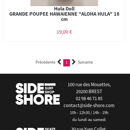
Hula Doll
GRANDE POUPEE HAWAIENNE "ALOHA HULA" 18
cm
19,00 €
Précédente
1
Suivante
(current)
100 rue des Mouettes,
29200 BREST
02 98 46 71 85
contact@side-shore.com
10h - 12h30 / 14h - 19h
du lundi au samedi
30 rue Yves Collet,