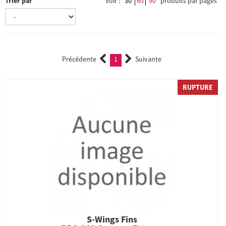
Trier par
Voir :
30
60
90
produits par pages
Précédente
1
Suivante
(current)
RUPTURE
S-Wings Fins