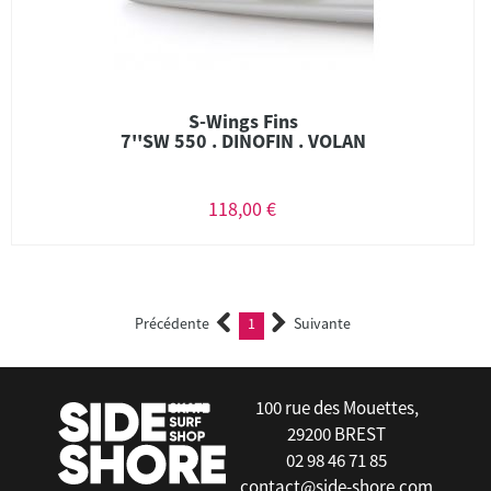
S-Wings Fins
7''SW 550 . DINOFIN . VOLAN
118,00 €
Précédente
1
Suivante
(current)
100 rue des Mouettes,
29200 BREST
02 98 46 71 85
contact@side-shore.com