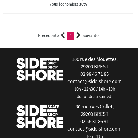
Vous économisez
30%
Précédente
1
Suivante
(current)
100 rue des Mouettes,
29200 BREST
02 98 46 71 85
contact@side-shore.com
10h - 12h30 / 14h - 19h
du lundi au samedi
30 rue Yves Collet,
29200 BREST
02 56 31 86 91
contact@side-shore.com
10h - 19h