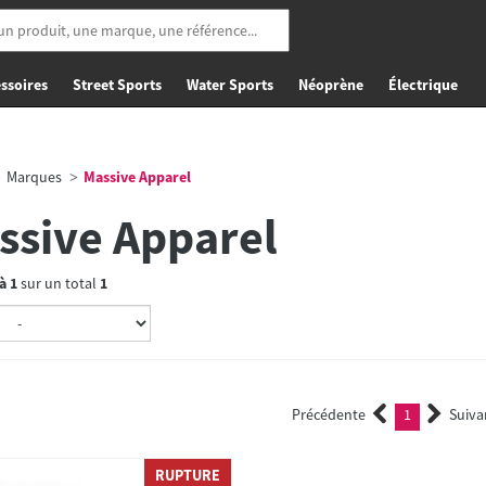
ssoires
Street Sports
Water Sports
Néoprène
Électrique
Marques
Massive Apparel
ssive Apparel
à
1
sur un total
1
Précédente
1
Suiva
(current)
RUPTURE