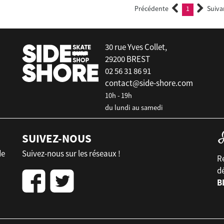
Précédente
1
Suiva
(current)
30 rue Yves Collet,
29200 BREST
02 56 31 86 91
contact@side-shore.com
10h - 19h
du lundi au samedi
SUIVEZ-NOUS
de
Suivez-nous sur les réseaux !
Re
d
B