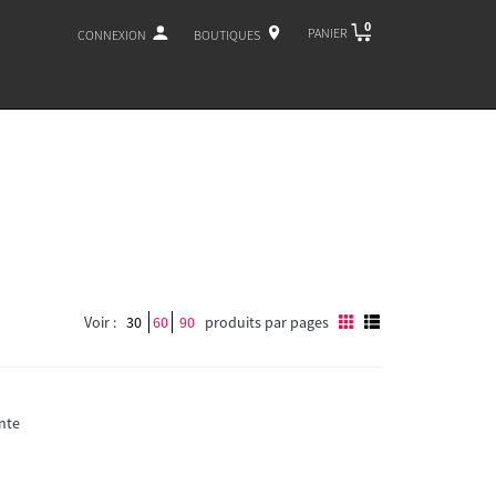
0
PANIER
CONNEXION
BOUTIQUES
Voir :
30
60
90
produits par pages
nte