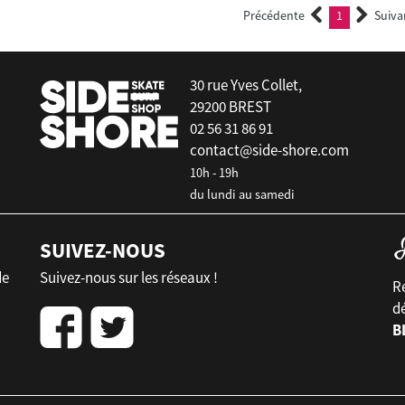
Précédente
1
Suiva
(current)
30 rue Yves Collet,
29200 BREST
02 56 31 86 91
contact@side-shore.com
10h - 19h
du lundi au samedi
SUIVEZ-NOUS
de
Suivez-nous sur les réseaux !
Re
d
B