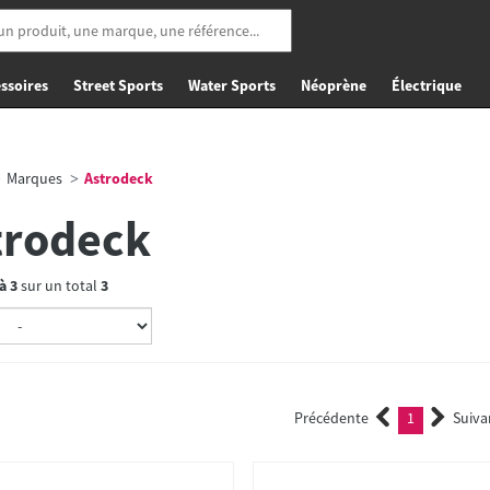
ssoires
Street Sports
Water Sports
Néoprène
Électrique
Marques
Astrodeck
trodeck
à
3
sur un total
3
Précédente
1
Suiva
(current)