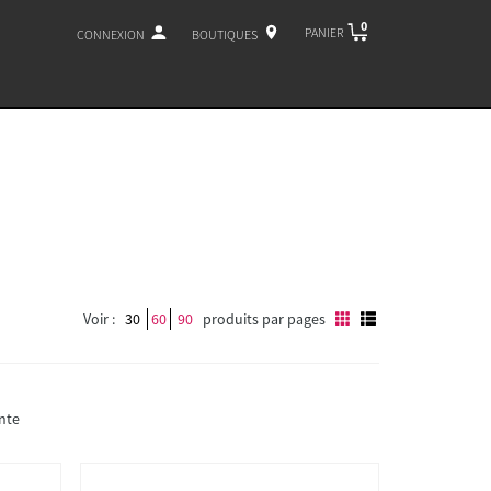
0
PANIER
CONNEXION
BOUTIQUES
Voir :
30
60
90
produits par pages
nte