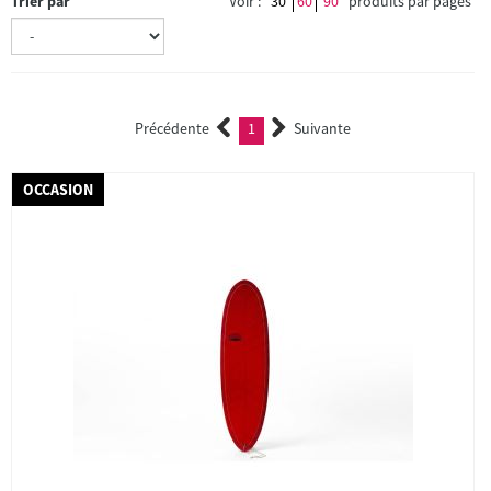
Trier par
Voir :
30
60
90
produits par pages
Précédente
1
Suivante
(current)
OCCASION