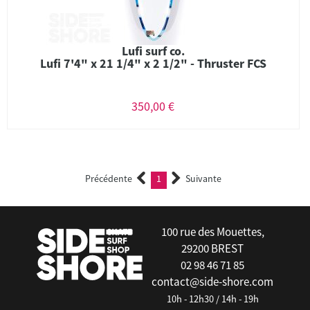
Lufi surf co.
Lufi 7'4" x 21 1/4" x 2 1/2" - Thruster FCS
350,00 €
Précédente
1
Suivante
(current)
100 rue des Mouettes,
29200 BREST
02 98 46 71 85
contact@side-shore.com
10h - 12h30 / 14h - 19h