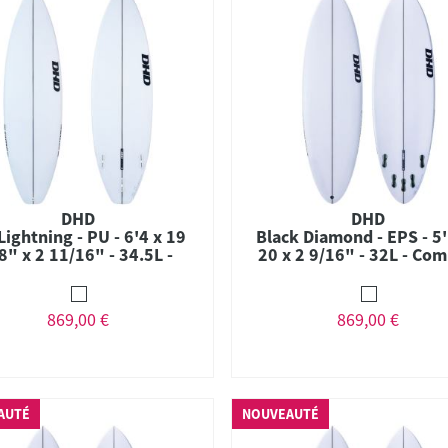
DHD
DHD
Lightning - PU - 6'4 x 19
Black Diamond - EPS - 5'
8" x 2 11/16" - 34.5L -
20 x 2 9/16" - 32L - Com
Thruster - FCS II
FCS II
869,00 €
869,00 €
AUTÉ
NOUVEAUTÉ