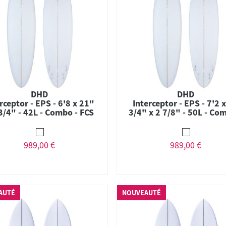
DHD
DHD
rceptor - EPS - 6'8 x 21"
Interceptor - EPS - 7'2 
 3/4" - 42L - Combo - FCS
3/4" x 2 7/8" - 50L - Co
II
FCS II
989,00 €
989,00 €
AUTÉ
NOUVEAUTÉ