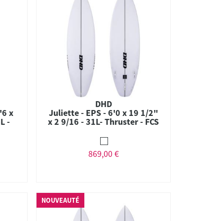
DHD
'6 x
Juliette - EPS - 6'0 x 19 1/2"
L -
x 2 9/16 - 31L- Thruster - FCS
II
869,00 €
NOUVEAUTÉ