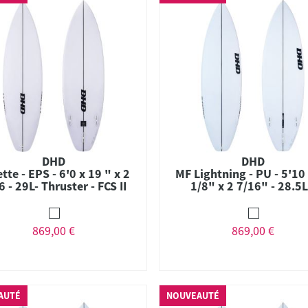
DHD
DHD
ette - EPS - 6'0 x 19 " x 2
MF Lightning - PU - 5'10
6 - 29L- Thruster - FCS II
1/8" x 2 7/16" - 28.5L
Thruster - FCS II
869,00 €
869,00 €
AUTÉ
NOUVEAUTÉ