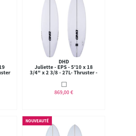
DHD
 19
Juliette - EPS - 5'10 x 18
uster
3/4" x 2 3/8 - 27L- Thruster -
FCS II
869,00 €
NOUVEAUTÉ