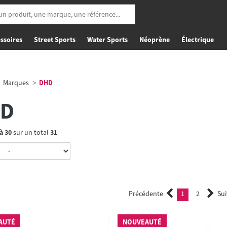
ssoires
Street Sports
Water Sports
Néoprène
Électrique
Marques
DHD
D
à
30
sur un total
31
Précédente
1
2
Su
(current)
2
AUTÉ
NOUVEAUTÉ