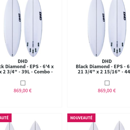
DHD
DHD
ck Diamond - EPS - 6'4 x
Black Diamond - EPS - 6
x 2 3/4" - 39L - Combo -
21 3/4" x 2 15/16" - 44
FCS II
Combo - FCS II
869,00 €
869,00 €
AUTÉ
NOUVEAUTÉ