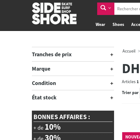
Wear
Shoes
Acce
Accueil
Tranches de prix
DH
Marque
Articles
1
Condition
Trier par
État stock
BONNES AFFAIRES :
10%
+ de
30%
NOUVE
+ de