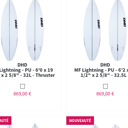
DHD
DHD
Lightning - PU - 6'0 x 19
MF Lightning - PU - 6'2 
 x 2 5/8" - 32L - Thruster
1/2" x 2 5/8" - 32.5L 
- FCS II
Thruster - FCS II
869,00 €
869,00 €
AUTÉ
NOUVEAUTÉ