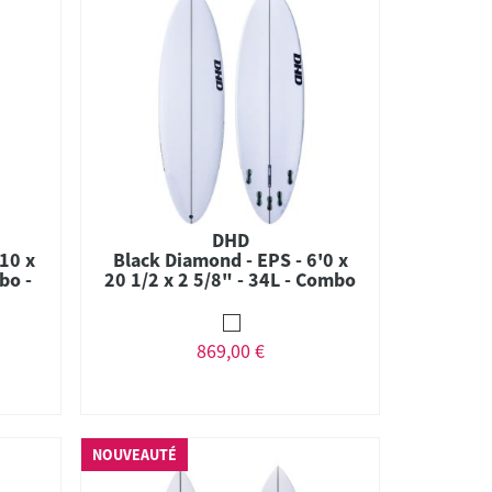
DHD
10 x
Black Diamond - EPS - 6'0 x
bo -
20 1/2 x 2 5/8" - 34L - Combo
- FCS II
869,00 €
NOUVEAUTÉ