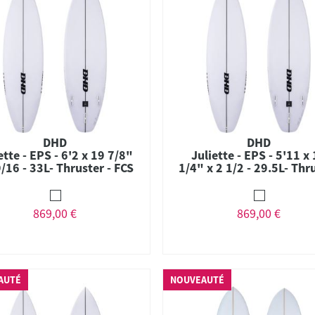
DHD
DHD
ette - EPS - 6'2 x 19 7/8"
Juliette - EPS - 5'11 x
9/16 - 33L- Thruster - FCS
1/4" x 2 1/2 - 29.5L- Thr
II
- FCS II
869,00 €
869,00 €
AUTÉ
NOUVEAUTÉ