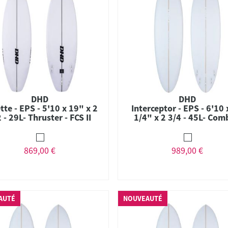
DHD
DHD
ette - EPS - 5'10 x 19" x 2
Interceptor - EPS - 6'10 
 - 29L- Thruster - FCS II
1/4" x 2 3/4 - 45L- Com
FCS II
869,00 €
989,00 €
AUTÉ
NOUVEAUTÉ