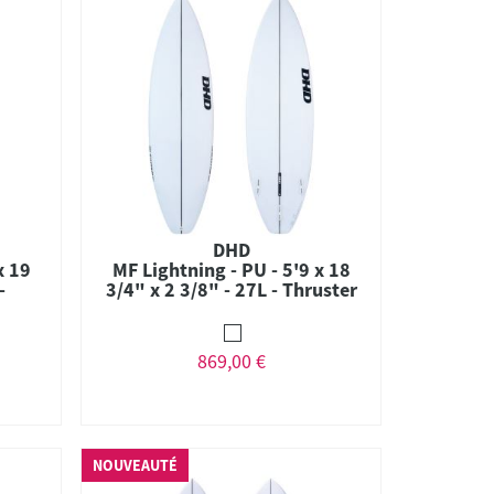
DHD
x 19
MF Lightning - PU - 5'9 x 18
-
3/4" x 2 3/8" - 27L - Thruster
- FCS II
869,00 €
NOUVEAUTÉ