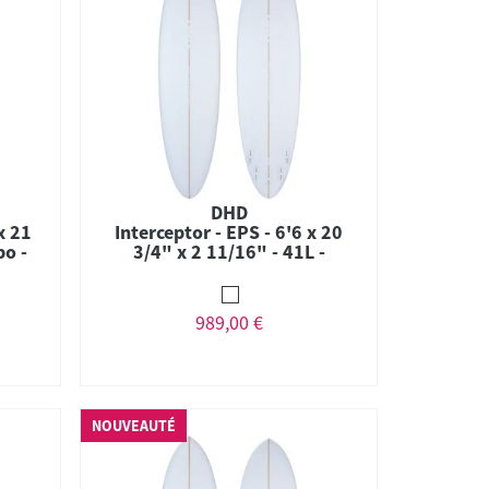
DHD
x 21
Interceptor - EPS - 6'6 x 20
bo -
3/4" x 2 11/16" - 41L -
Combo - FCS II
989,00 €
NOUVEAUTÉ