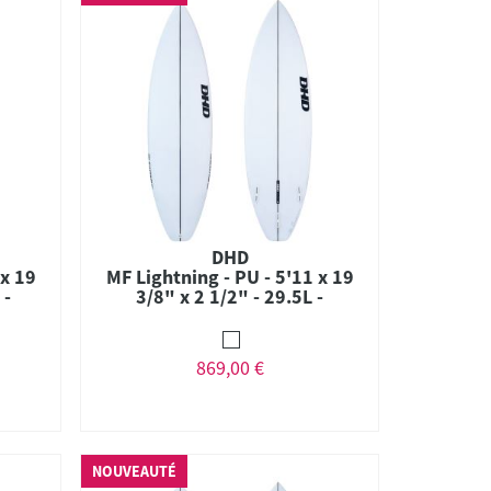
DHD
 x 19
MF Lightning - PU - 5'11 x 19
 -
3/8" x 2 1/2" - 29.5L -
Thruster - FCS II
869,00 €
NOUVEAUTÉ