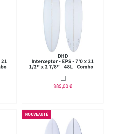
DHD
x 21
Interceptor - EPS - 7'0 x 21
mbo -
1/2" x 2 7/8" - 48L - Combo -
FCS II
989,00 €
NOUVEAUTÉ