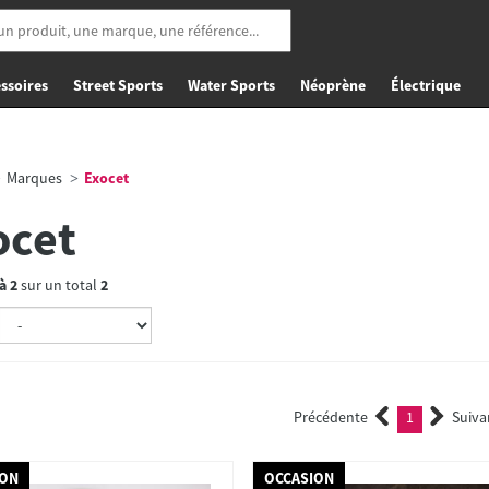
ssoires
Street Sports
Water Sports
Néoprène
Électrique
Marques
Exocet
ocet
à
2
sur un total
2
Précédente
1
Suiva
(current)
ION
OCCASION