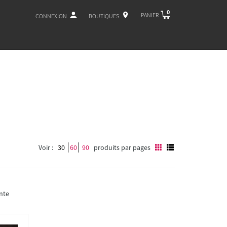
0
PANIER
CONNEXION
BOUTIQUES
Voir :
30
60
90
produits par pages
nte