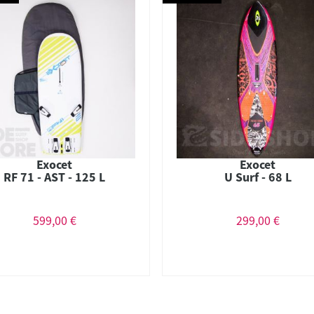
Exocet
Exocet
RF 71 - AST - 125 L
U Surf - 68 L
599,00 €
299,00 €