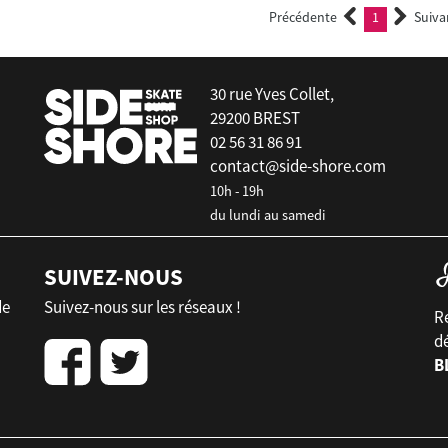
Précédente
1
Suiva
(current)
30 rue Yves Collet,
29200 BREST
02 56 31 86 91
contact@side-shore.com
10h - 19h
du lundi au samedi
SUIVEZ-NOUS
de
Suivez-nous sur les réseaux !
Re
d
B