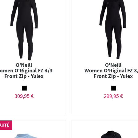
O'Neill
O'Neill
omen O'Riginal FZ 4/3
Women O'Riginal FZ 3
Front Zip - Yulex
Front Zip - Yulex
309,95 €
299,95 €
AUTÉ