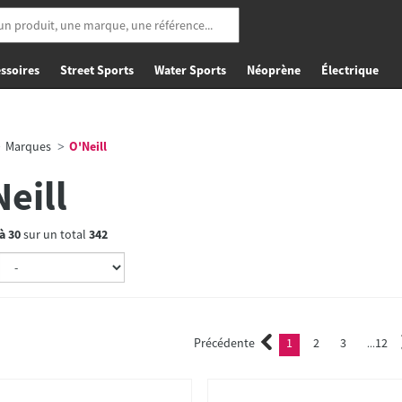
ssoires
Street Sports
Water Sports
Néoprène
Électrique
Marques
O'Neill
eill
à
30
sur un total
342
Précédente
1
2
3
12
(current)
2
3
...