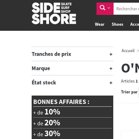
Wear
Shoes
Acce
Accueil
Tranches de prix
O'N
Marque
Articles
1
État stock
Trier par
BONNES AFFAIRES :
10%
+ de
20%
+ de
30%
+ de