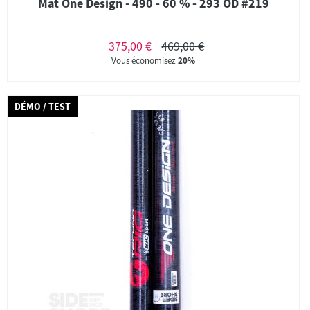
Mat One Design - 490 - 60 % - 293 OD #219
375,00 €
469,00 €
Vous économisez
20%
DÉMO / TEST