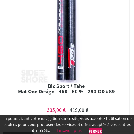
Bic Sport / Tahe
Mat One Design - 460 - 60 % - 293 OD #89
335,00 €
419,00 €
Vous économisez
20%
En poursuivant votre navigation sur ce site, vous acceptez l’utilisation de
cookies pour vous proposer des services et offres adaptés à vos centres
d’intérêts.
En savoir plus
FERMER