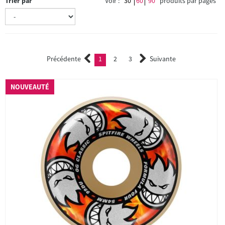
Trier par
Voir :
30
60
90
produits par pages
Précédente
1
2
3
Suivante
(current)
2
3
NOUVEAUTÉ