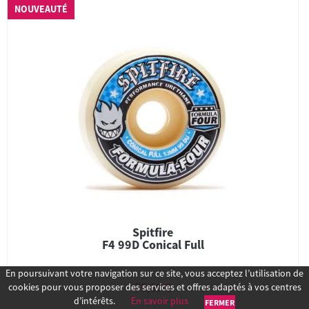
NOUVEAUTÉ
Spitfire
F4 99D Conical Full
En poursuivant votre navigation sur ce site, vous acceptez l’utilisation de
75,00 €
cookies pour vous proposer des services et offres adaptés à vos centres
d’intérêts.
En savoir plus
FERMER