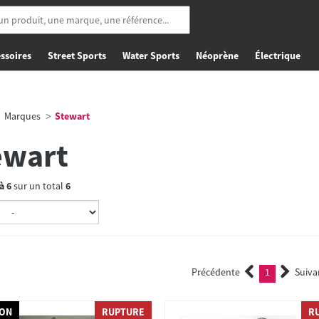
ssoires
Street Sports
Water Sports
Néoprène
Électrique
Marques
Stewart
ewart
à
6
sur un total
6
Précédente
1
Suiva
(current)
ION
RUPTURE
R