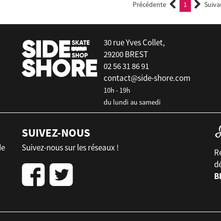
Précédente
1
Suiva
(current)
30 rue Yves Collet,
29200 BREST
02 56 31 86 91
contact@side-shore.com
10h - 19h
du lundi au samedi
SUIVEZ-NOUS
de
Suivez-nous sur les réseaux !
Re
d
B