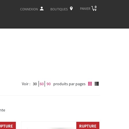
0
PANIER
CONNEXION
BOUTIQUES
Voir :
30
60
90
produits par pages
nte
UPTURE
RUPTURE