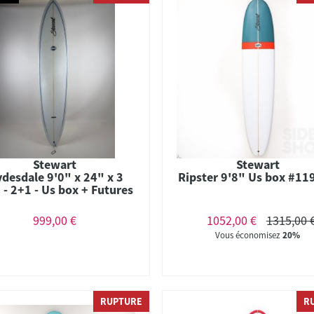
Stewart
Stewart
ydesdale 9'0" x 24" x 3
Ripster 9'8" Us box #11
 - 2+1 - Us box + Futures
999,00 €
1052,00 €
1315,00 
Vous économisez
20%
RUPTURE
R