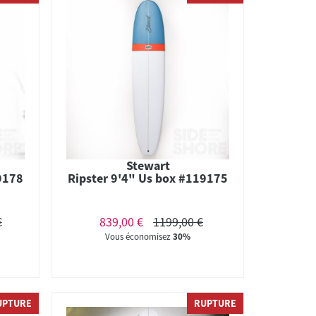
Stewart
9178
Ripster 9'4" Us box #119175
€
839,00 €
1199,00 €
Vous économisez
30%
UPTURE
RUPTURE