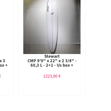
Stewart
x 3
CMP 9'0" x 22" x 2 3/4" -
box +
60,3 L - 2+1 - Us box +
Futures #119182
€
1223,00 €